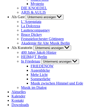
Mysterio
DIE KNOEDEL
ARIS & AULIS
Als Gast
Untermenü anzeigen
L´Arpeggiata
La Dolcezza
Lauttencompagney
Bruce Dickey
Festspielorchester Göttingen
Akademie für Alte Musik Berlin
Als Kuratorin
Untermenü anzeigen
400 Jahre Jakob Hintze
HEIM@T Berlin
In Friedenau
Untermenü anzeigen
FRIEDENOW
Augenblicke
Mehr Licht
Sommerliebe
Musik zwischen Himmel und Erde
Musik im Dialog
Aktuelles
Kalender
Kontakt
Downloads