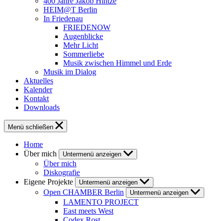
400 Jahre Jakob Hintze
HEIM@T Berlin
In Friedenau
FRIEDENOW
Augenblicke
Mehr Licht
Sommerliebe
Musik zwischen Himmel und Erde
Musik im Dialog
Aktuelles
Kalender
Kontakt
Downloads
Menü schließen
Home
Über mich
Untermenü anzeigen
Über mich
Diskografie
Eigene Projekte
Untermenü anzeigen
Open CHAMBER Berlin
Untermenü anzeigen
LAMENTO PROJECT
East meets West
Codex Rost