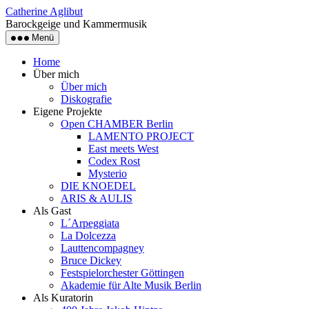
Catherine Aglibut
Barockgeige und Kammermusik
Menü
Home
Über mich
Über mich
Diskografie
Eigene Projekte
Open CHAMBER Berlin
LAMENTO PROJECT
East meets West
Codex Rost
Mysterio
DIE KNOEDEL
ARIS & AULIS
Als Gast
L´Arpeggiata
La Dolcezza
Lauttencompagney
Bruce Dickey
Festspielorchester Göttingen
Akademie für Alte Musik Berlin
Als Kuratorin